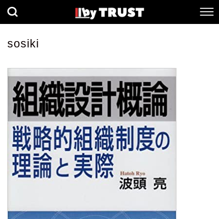
経済
社会
歴史
sosiki
健康
人間科学
数理科学
生命科学
小説