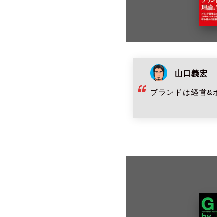
山口義宏
ブランドは経営&