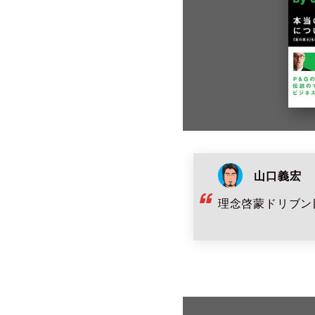
山口義宏
理念啓蒙ドリブン