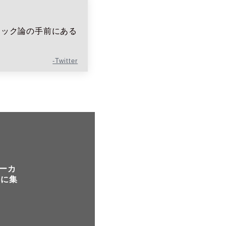
ニック論の手前にある
-Twitter
ーカ
トに集