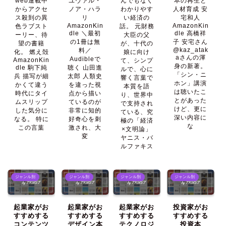
web連載中
ユヴァル・
んでもなく
本の再生と
からアクセ
ノア・ハラ
わかりやす
人材育成 安
ス殺到の異
リ
い経済の
宅和人
AmazonKin
AmazonKin
色ラブスト
話。 元財務
dle ＼最初
dle 高橋祥
ーリー、待
大臣の父
の1冊は無
子 安宅さん
望の書籍
が、十代の
@kaz_atak
料／
化。 燃え殻
娘に向け
aさんの渾
Audibleで
AmazonKin
て、シンプ
身の新著。
dle 駒下純
聴く 山田進
ルで、心に
「シン・ニ
兵 描写が細
太郎 人類史
響く言葉で
ホン」講演
かくて違う
を違った視
本質を語
は聴いたこ
時代にタイ
点から描い
り、世界中
とがあった
ムスリップ
ているのが
で支持され
けど、更に
した気分に
非常に知的
ている、究
深い内容に
なる。 特に
好奇心を刺
極の「経済
な
この言葉
激され、大
×文明論」
変
ヤニス・バ
ルファキス
ジャンル別
ジャンル別
ジャンル別
ジャンル別
起業家がお
起業家がお
起業家がお
投資家がお
すすめする
すすめする
すすめする
すすめする
コンテンツ
デザイン本
テクノロジ
投資本