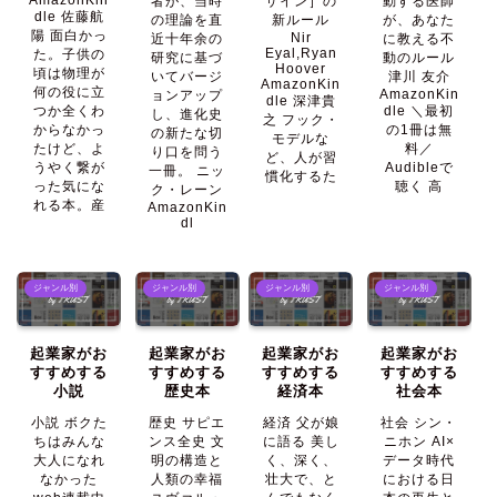
者が、当時
ザイン］の
動する医師
dle 佐藤航
の理論を直
新ルール
が、あなた
陽 面白かっ
Nir
近十年余の
に教える不
Eyal,Ryan
た。子供の
研究に基づ
動のルール
Hoover
頃は物理が
いてバージ
津川 友介
AmazonKin
何の役に立
AmazonKin
ョンアップ
dle 深津貴
つか全くわ
dle ＼最初
し、進化史
之 フック・
からなかっ
の1冊は無
の新たな切
モデルな
たけど、よ
料／
り口を問う
ど、人が習
うやく繋が
Audibleで
一冊。 ニッ
慣化するた
った気にな
聴く 高
ク・レーン
れる本。産
AmazonKin
dl
ジャンル別
ジャンル別
ジャンル別
ジャンル別
起業家がお
起業家がお
起業家がお
起業家がお
すすめする
すすめする
すすめする
すすめする
小説
歴史本
経済本
社会本
小説 ボクた
歴史 サピエ
経済 父が娘
社会 シン・
ちはみんな
ンス全史 文
に語る 美し
ニホン AI×
大人になれ
明の構造と
く、深く、
データ時代
なかった
人類の幸福
壮大で、と
における日