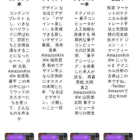
本
ー本
デザイン な
投資 マーケ
コンテンツ
るほどデザ
テクノロジ
ットのテク
ブレスト も
イン 「デザ
ー 量子コン
ニカル分析
し、いきな
イン＝楽し
ピュータが
トレード手
りハリウッ
い」を実感
人工知能を
法と売買指
ドに呼ばれ
できる新し
加速する 画
標の完全総
て、巨匠た
いデザイン
期的な量子
合ガイド ジ
ちと企画会
書籍。 筒井
コンピュー
ョン・Ｊ・
議をするこ
美希
タの計算原
マーフィー
AmazonKin
AmazonKin
とになった
理、「量子
dle 福田恵
dle じっち
らーー。 川
アニーリン
里 初めてデ
ゃま テクニ
村 元気
グ」を発案
ザイン学ぶ
カル分析の
AmazonKin
した本人が
dle 佐渡島
なら圧倒的
古典はこの
語る。 西森
庸平 この本
にオススメ
本ですね。
秀稔,大関
-Twitter
の中にはハ
の本閉じた
真之
Amazonで
リウッドの
本 『なるほ
AmazonKin
読むKindl
大スターた
どデザイ
dle 山田進
ちを使っ
ン』 小難し
太郎 量子コ
て、どんな
いこと一切
ンピュータ
ものを作る
周りの歴史
か
ジャンル別
ジャンル別
ジャンル別
ジャンル別