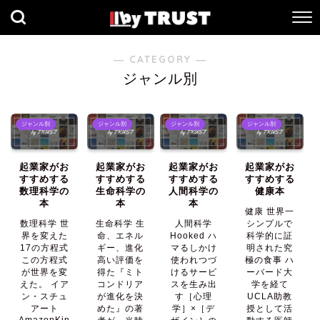
― CATEGORY ―
ジャンル別
ジャンル別
ジャンル別
ジャンル別
ジャンル別
起業家がお
起業家がお
起業家がお
起業家がお
すすめする
すすめする
すすめする
すすめする
数理科学の
生命科学の
人間科学の
健康本
本
本
本
健康 世界一
数理科学 世
生命科学 生
人間科学
シンプルで
界を変えた
命、エネル
Hooked ハ
科学的に証
17の方程式
ギー、進化
マるしかけ
明された究
この方程式
高い評価を
使われつづ
極の食事 ハ
が世界を変
得た『ミト
けるサービ
ーバード大
えた。 イア
コンドリア
スを生み出
学を経て
ン・スチュ
が進化を決
す［心理
UCLA助教
アート
めた』の著
学］×［デ
授として活
AmazonKin