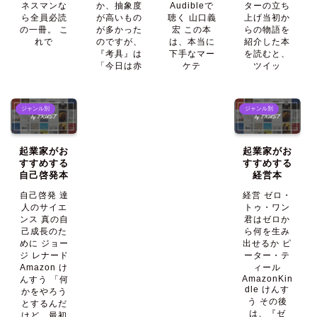
ネスマンな
か、抽象度
Audibleで
ターの立ち
ら全員必読
が高いもの
聴く 山口義
上げ当初か
の一冊。 こ
が多かった
宏 この本
らの物語を
れで
のですが、
は、本当に
紹介した本
『考具』は
下手なマー
を読むと、
「今日は赤
ケテ
ツイッ
ジャンル別
ジャンル別
起業家がお
起業家がお
すすめする
すすめする
自己啓発本
経営本
自己啓発 達
経営 ゼロ・
人のサイエ
トゥ・ワン
ンス 真の自
君はゼロか
己成長のた
ら何を生み
めに ジョー
出せるか ピ
ジ レナード
ーター・テ
Amazon け
ィール
AmazonKin
んすう 「何
dle けんす
かをやろう
う その後
とするんだ
は、『ゼ
けど、最初