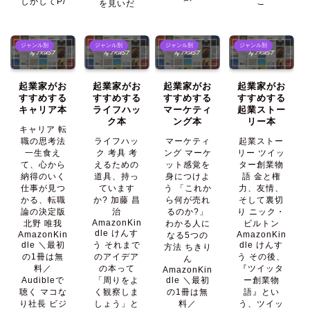
しかしてP/
こ
を見いだ
ジャンル別
ジャンル別
ジャンル別
ジャンル別
起業家がお
起業家がお
起業家がお
起業家がお
すすめする
すすめする
すすめする
すすめする
キャリア本
ライフハッ
マーケティ
起業ストー
ク本
ング本
リー本
キャリア 転
職の思考法
ライフハッ
マーケティ
起業ストー
一生食え
ク 考具 考
ング マーケ
リー ツイッ
て、心から
えるための
ット感覚を
ター創業物
納得のいく
道具、持っ
身につけよ
語 金と権
仕事が見つ
ています
う 「これか
力、友情、
かる、転職
か? 加藤 昌
ら何が売れ
そして裏切
論の決定版
治
るのか?」
り ニック・
AmazonKin
北野 唯我
わかる人に
ビルトン
dle けんす
AmazonKin
AmazonKin
なる5つの
dle ＼最初
う それまで
dle けんす
方法 ちきり
の1冊は無
のアイデア
う その後、
ん
料／
の本って
『ツイッタ
AmazonKin
Audibleで
「周りをよ
dle ＼最初
ー創業物
聴く マコな
く観察しま
の1冊は無
語』とい
り社長 ビジ
しょう」と
料／
う、ツイッ