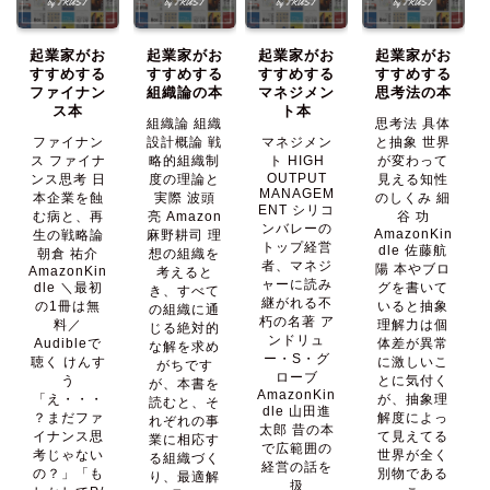
起業家がお
起業家がお
起業家がお
起業家がお
すすめする
すすめする
すすめする
すすめする
ファイナン
組織論の本
マネジメン
思考法の本
ス本
ト本
組織論 組織
思考法 具体
ファイナン
設計概論 戦
マネジメン
と抽象 世界
ス ファイナ
略的組織制
ト HIGH
が変わって
OUTPUT
ンス思考 日
度の理論と
見える知性
MANAGEM
本企業を蝕
実際 波頭
のしくみ 細
ENT シリコ
む病と、再
亮 Amazon
谷 功
ンバレーの
AmazonKin
生の戦略論
麻野耕司 理
トップ経営
dle 佐藤航
朝倉 祐介
想の組織を
者、マネジ
陽 本やブロ
AmazonKin
考えると
ャーに読み
dle ＼最初
グを書いて
き、すべて
継がれる不
の1冊は無
いると抽象
の組織に通
朽の名著 ア
料／
理解力は個
じる絶対的
ンドリュ
Audibleで
体差が異常
な解を求め
ー・S・グ
聴く けんす
に激しいこ
がちです
ローブ
う
とに気付く
が、本書を
AmazonKin
「え・・・
が、抽象理
読むと、そ
dle 山田進
？まだファ
解度によっ
れぞれの事
太郎 昔の本
イナンス思
て見えてる
業に相応す
で広範囲の
考じゃない
世界が全く
る組織づく
経営の話を
の？」「も
別物である
り、最適解
扱