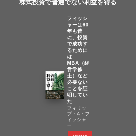
株式投資で普通でない利益を得る
フィッシ
ャーは60
年も昔
に、投資
で成功す
るために
は
MBA（経
営学修
士）など
必要ない
ことを証
明してい
た
フィリッ
プ・A・フ
ィッシャ
ー