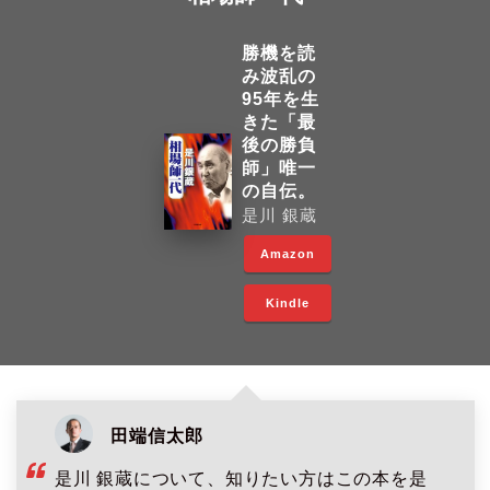
勝機を読
み波乱の
95年を生
きた「最
後の勝負
師」唯一
の自伝。
是川 銀蔵
Amazon
Kindle
田端信太郎
是川 銀蔵について、知りたい方はこの本を是