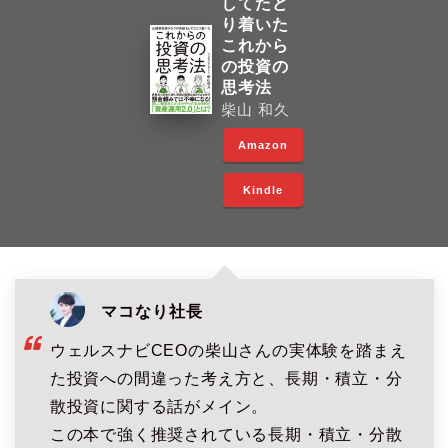
してたど
り着いた
これから
の投資の
思考法
柴山 和久
Amazon
Kindle
マコなり社長
ウェルスナビCEOの柴山さんの実体験を踏まえ
た投資への間違った考え方と、長期・積立・分
散投資に関する話がメイン。
この本で強く推奨されている長期・積立・分散