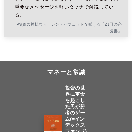
重要なメッセージを軽いタッチで解説してい
る。
-投資の神様ウォーレン・バフェットが挙げる「21冊の必
読書」
マネーと常識
投資の世
界に革命
を起こし
た男が勝
者のゲー
ム(=イン
デックス
ファンド)