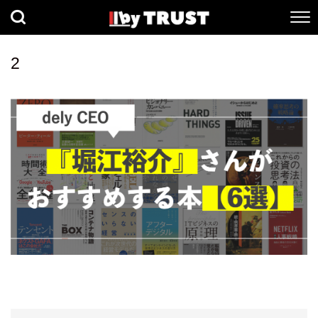
経済
社会
歴史
2
健康
人間科学
数理科学
生命科学
小説