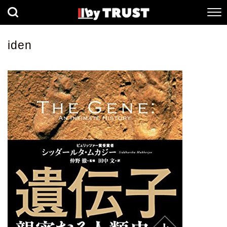
経済
社会
歴史
iden
健康
人間科学
数理科学
生命科学
小説