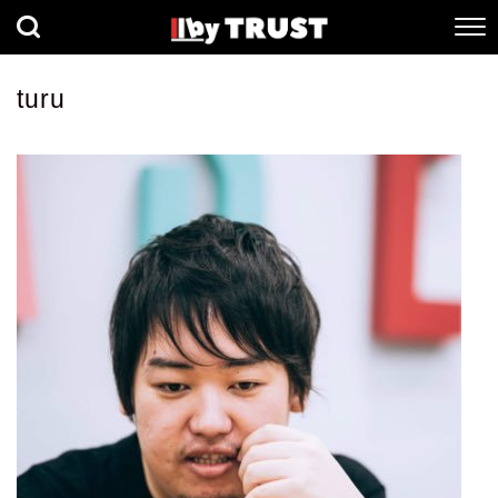
経済
社会
歴史
turu
健康
人間科学
数理科学
生命科学
小説