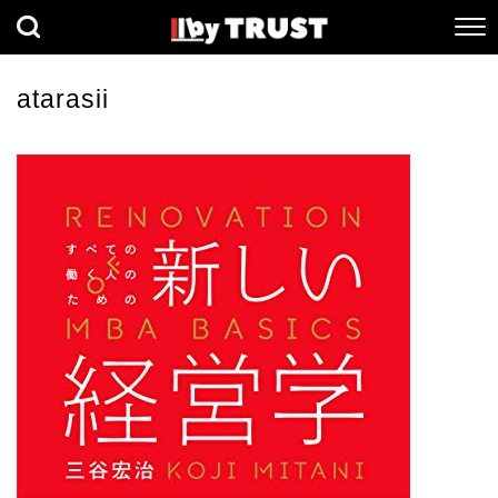
経済
社会
歴史
atarasii
健康
人間科学
数理科学
生命科学
小説