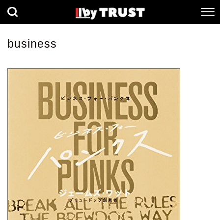
経済
社会
歴史
business
健康
人間科学
数理科学
生命科学
小説