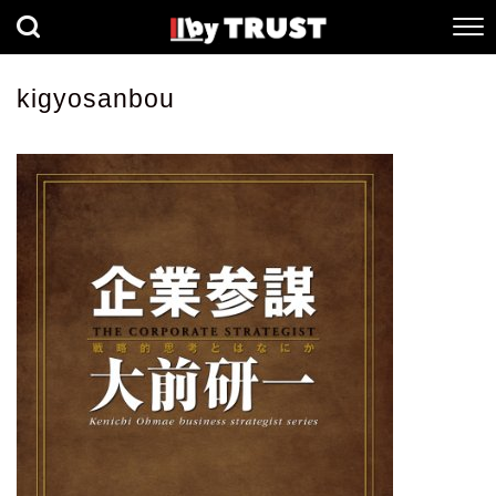
経済
社会
歴史
kigyosanbou
健康
人間科学
数理科学
生命科学
小説