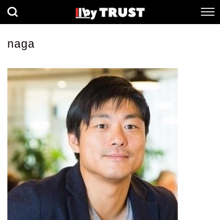
経済
社会
歴史
naga
健康
人間科学
数理科学
生命科学
小説