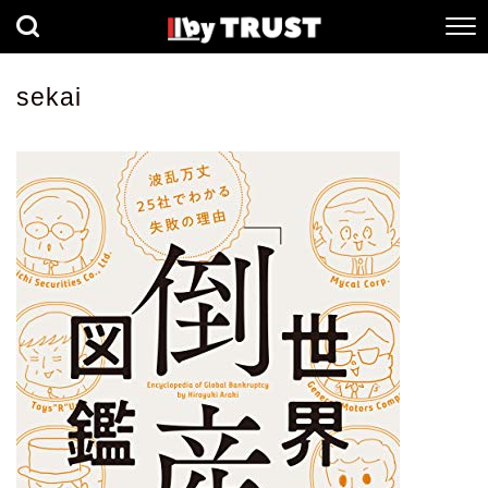
経済
社会
歴史
sekai
健康
人間科学
数理科学
生命科学
小説