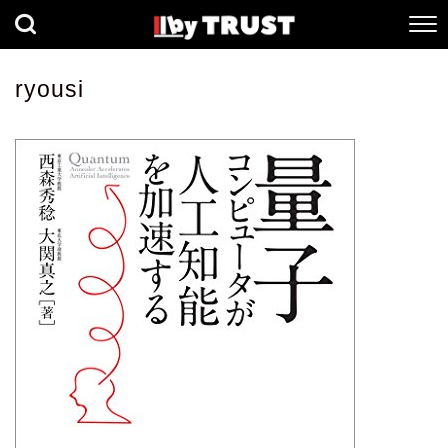
経済
社会
歴史
ryousi
健康
人間科学
数理科学
生命科学
小説