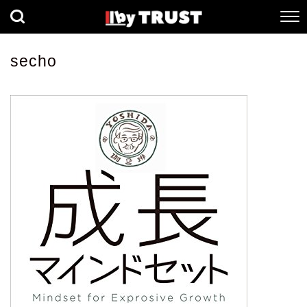
経済
社会
歴史
secho
健康
人間科学
数理科学
生命科学
小説