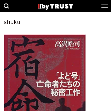
経済
社会
歴史
shuku
健康
人間科学
数理科学
生命科学
小説