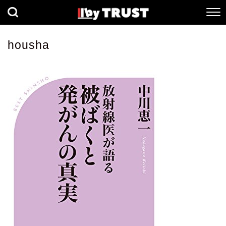
経済
社会
歴史
housha
健康
人間科学
数理科学
生命科学
小説