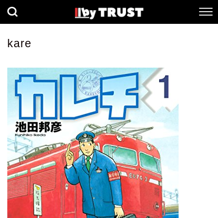
経済
社会
歴史
kare
健康
人間科学
数理科学
生命科学
小説