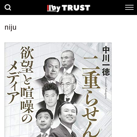
経済
社会
歴史
niju
健康
人間科学
数理科学
生命科学
小説