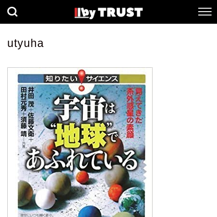
経済
社会
歴史
utyuha
健康
人間科学
数理科学
生命科学
小説