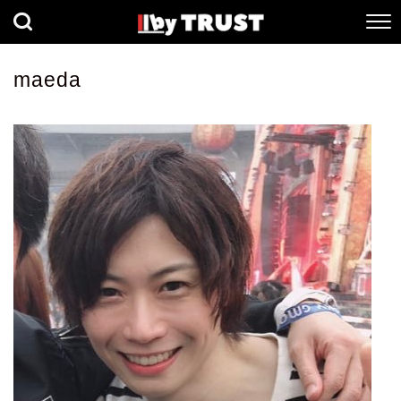
経済
社会
歴史
maeda
健康
人間科学
数理科学
生命科学
小説