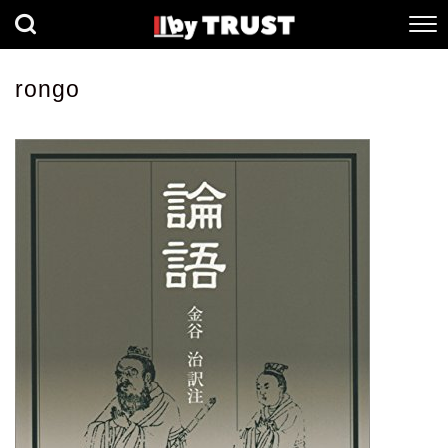
経済
社会
歴史
rongo
健康
人間科学
数理科学
生命科学
小説