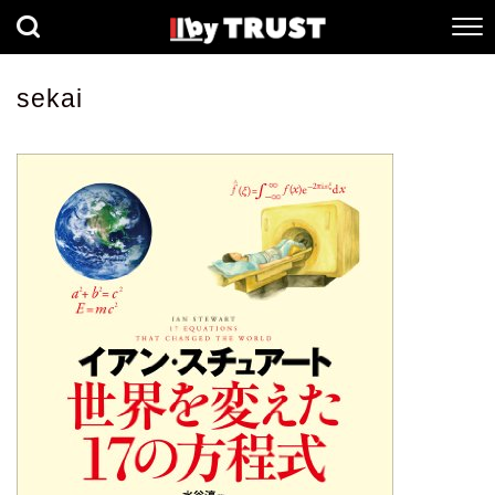
経済
社会
歴史
sekai
健康
人間科学
数理科学
生命科学
小説