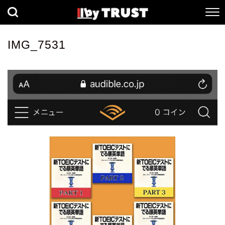
経済
社会
歴史
IMG_7531
健康
人間科学
数理科学
生命科学
小説