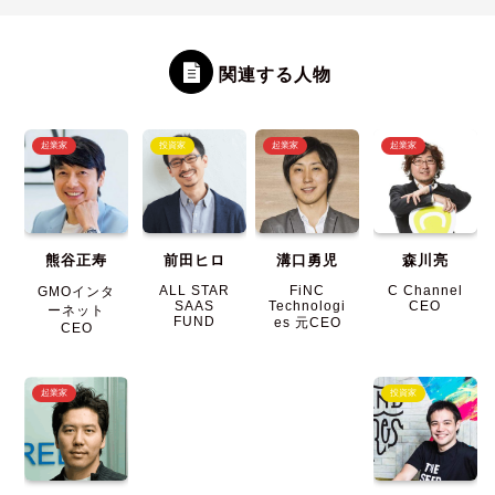
関連する人物
起業家
投資家
起業家
起業家
熊谷正寿
前田ヒロ
溝口勇児
森川亮
ALL STAR
FiNC
C Channel
GMOインタ
SAAS
Technologi
CEO
ーネット
FUND
es 元CEO
CEO
起業家
投資家