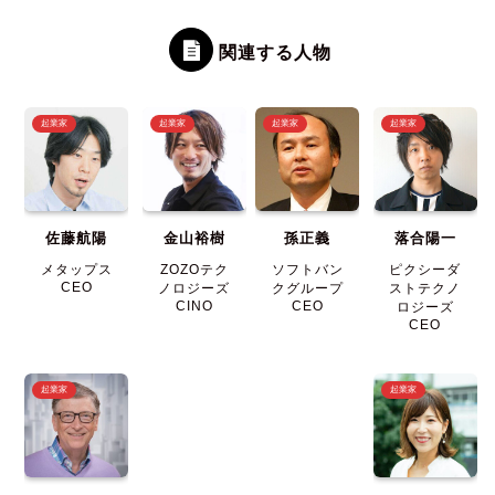
関連する人物
起業家
起業家
起業家
起業家
佐藤航陽
金山裕樹
孫正義
落合陽一
メタップス
ZOZOテク
ソフトバン
ピクシーダ
CEO
ノロジーズ
クグループ
ストテクノ
CINO
CEO
ロジーズ
CEO
起業家
起業家