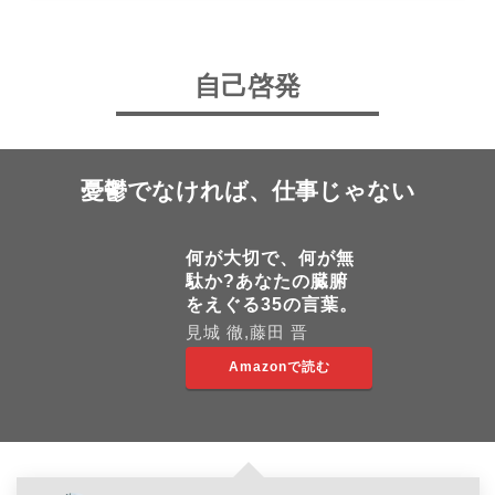
自己啓発
憂鬱でなければ、仕事じゃない
何が大切で、何が無
駄か?あなたの臓腑
をえぐる35の言葉。
見城 徹,藤田 晋
Amazonで読む