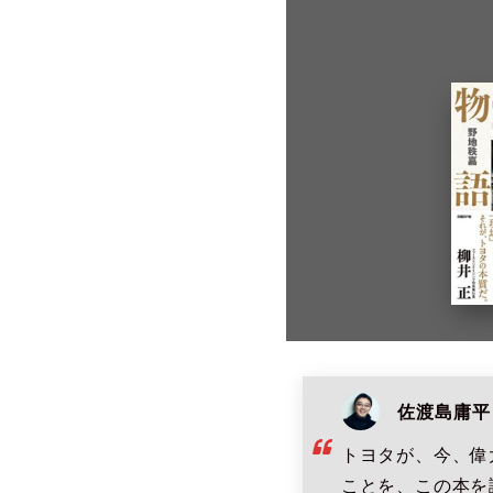
佐渡島庸平
トヨタが、今、偉
ことを、この本を