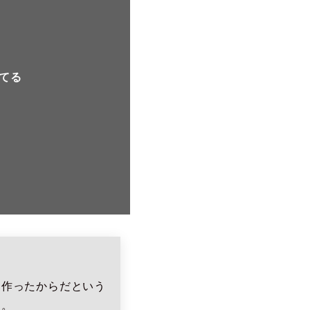
てる
を作ったからだという
た。