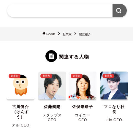
HOME
起業家
堀江裕介
関連する人物
起業家
起業家
起業家
起業家
古川健介
佐藤航陽
佐俣奈緒子
マコなり社
（けんす
長
メタップス
コイニー
う）
CEO
CEO
div CEO
アル CEO