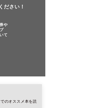
ください！
券や
プ
いて
までのオススメ本を読