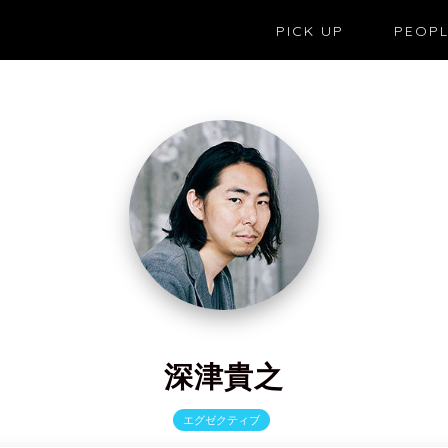
PICK UP
PEOP
深津貴之
エグゼクティブ