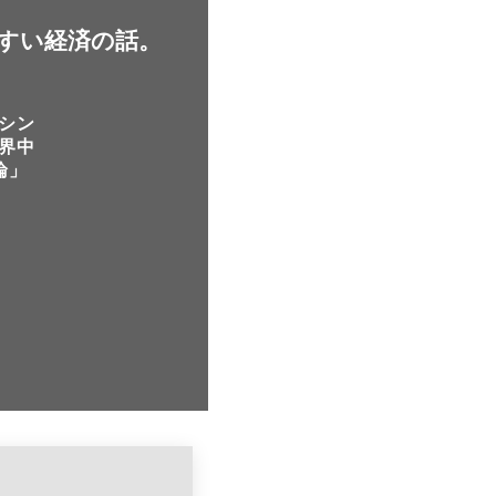
すい経済の話。
シン
界中
論」