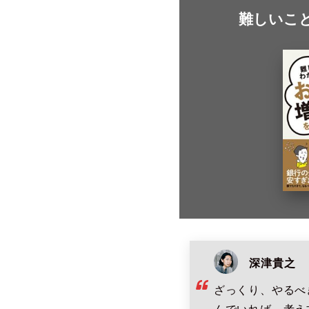
難しいこ
深津貴之
ざっくり、やるべ